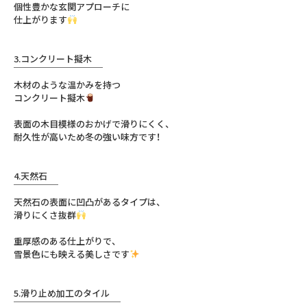
個性豊かな玄関アプローチに
仕上がります
3.コンクリート擬木
￣￣￣￣⁣￣￣￣￣￣￣⁣
木材のような温かみを持つ
コンクリート擬木
表面の木目模様のおかげで滑りにくく、
耐久性が高いため冬の強い味方です！
4.天然石
￣￣￣￣⁣￣⁣
天然石の表面に凹凸があるタイプは、
滑りにくさ抜群
重厚感のある仕上がりで、
雪景色にも映える美しさです
5.滑り止め加工のタイル
￣￣￣￣⁣￣￣￣￣￣￣￣￣