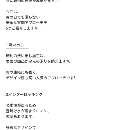
特に転倒の危険が高まります
今回は、
雪の日でも滑らない
安全な玄関アプローチを
5つご紹介します☝️
1.洗い出し
￣￣￣￣￣￣
⁣砂利の洗い出し加工は、
表面の凹凸が足元の滑りを防ぎます
雪や凍結にも強く、
デザイン性も高い人気のアプローチです！
2.インターロッキング
￣￣￣￣￣￣￣￣￣￣￣⁣
吸水性があるため
雪解け水が溜まりにくく、
強度もあります！
多彩なデザインで