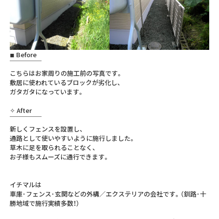
◾︎ Before⁣
￣￣￣￣￣⁣
こちらはお家周りの施工前の写真です。
敷居に使われているブロックが劣化し、
ガタガタになっています。
✧︎ After⁣
￣￣￣￣⁣￣⁣
⁣新しくフェンスを設置し、
通路として使いやすいように施行しました。
草木に足を取られることなく、
お子様もスムーズに通行できます。
⁣イチマルは⁣
車庫･フェンス･玄関などの⁣外構／エクステリアの会社です。⁣（釧路･十
勝地域で施行実績多数！）⁣